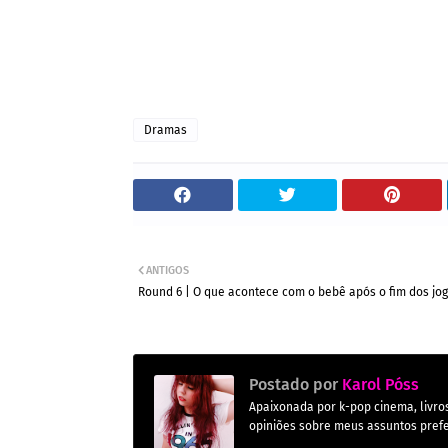
Dramas
ANTIGOS
Round 6 | O que acontece com o bebê após o fim dos jo
Postado por
Karol Póss
Apaixonada por k-pop cinema, livros,
opiniões sobre meus assuntos prefe