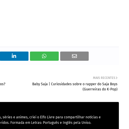
MAIS RECENTES
gos?
Baby Saja | Curiosidades sobre o rapper do Saja Boys
(Guerreiras do K-Pop)
 séries e animes, criei o Elfo Livre para compartilhar notícias e
ridos. Formada em Letras: Português e Inglês pela Uniso.