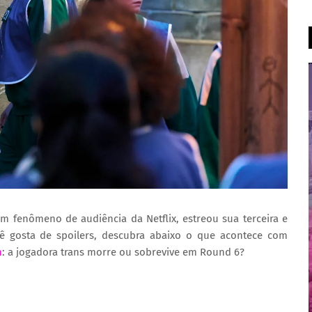
m fenômeno de audiência da Netflix, estreou sua terceira e
cê gosta de spoilers, descubra abaixo
o que acontece com
n
:
a jogadora trans morre ou sobrevive em Round 6?