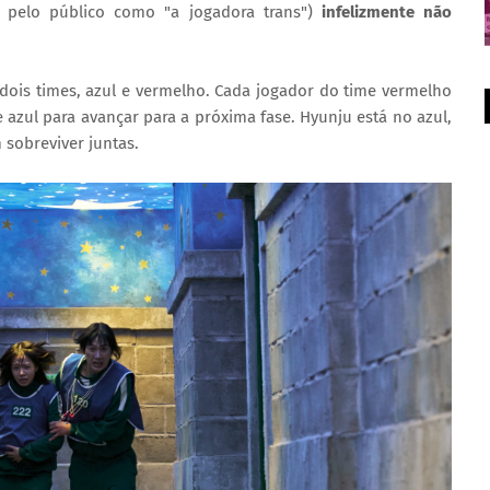
 pelo público como "a jogadora trans")
infelizmente não
dois times, azul e vermelho. Cada jogador do time vermelho
azul para avançar para a próxima fase. Hyunju está no azul,
 sobreviver juntas.