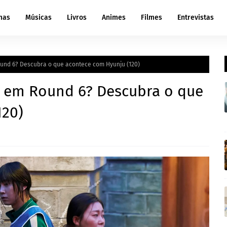
mas
Músicas
Livros
Animes
Filmes
Entrevistas
und 6? Descubra o que acontece com Hyunju (120)
e em Round 6? Descubra o que
120)