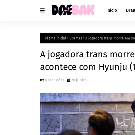
Início
Dra
Página inicial
Dramas
A jogadora trans morre em Ro
A jogadora trans morr
acontece com Hyunju (
Karol Póss
28 junho