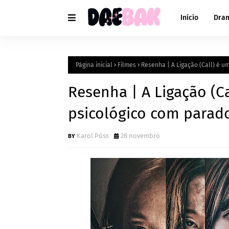
Início
Dra
Página inicial
Filmes
Resenha | A Ligação (Call) é u
Resenha | A Ligação (Ca
psicológico com parad
Karol Póss
28 novembro