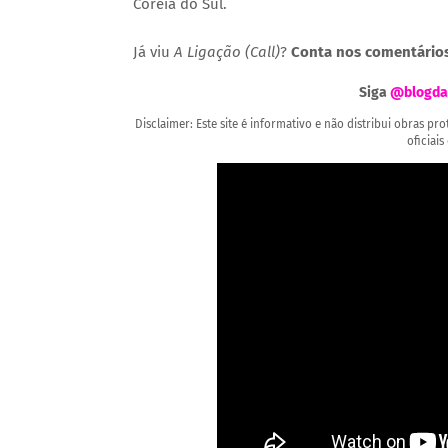
Coreia do Sul.
Já viu
A Ligação (Call)
?
Conta nos comentários
Siga
@blogda
Disclaimer: Este site é informativo e não distribui obras p
oficiais