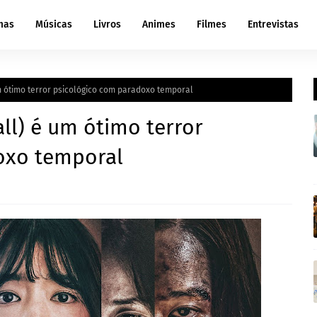
mas
Músicas
Livros
Animes
Filmes
Entrevistas
m ótimo terror psicológico com paradoxo temporal
ll) é um ótimo terror
oxo temporal