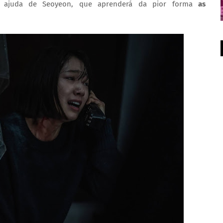
a ajuda de Seoyeon, que aprenderá da pior forma
as