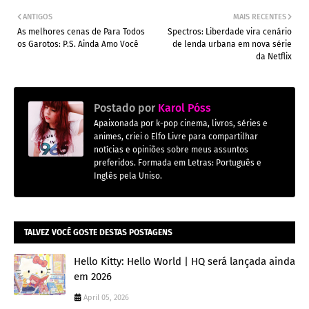
ANTIGOS
MAIS RECENTES
As melhores cenas de Para Todos
Spectros: Liberdade vira cenário
os Garotos: P.S. Ainda Amo Você
de lenda urbana em nova série
da Netflix
Postado por
Karol Póss
Apaixonada por k-pop cinema, livros, séries e
animes, criei o Elfo Livre para compartilhar
notícias e opiniões sobre meus assuntos
preferidos. Formada em Letras: Português e
Inglês pela Uniso.
TALVEZ VOCÊ GOSTE DESTAS POSTAGENS
Hello Kitty: Hello World | HQ será lançada ainda
em 2026
April 05, 2026