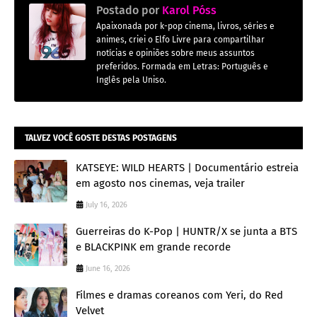
Postado por
Karol Póss
Apaixonada por k-pop cinema, livros, séries e
animes, criei o Elfo Livre para compartilhar
notícias e opiniões sobre meus assuntos
preferidos. Formada em Letras: Português e
Inglês pela Uniso.
TALVEZ VOCÊ GOSTE DESTAS POSTAGENS
KATSEYE: WILD HEARTS | Documentário estreia
em agosto nos cinemas, veja trailer
July 16, 2026
Guerreiras do K-Pop | HUNTR/X se junta a BTS
e BLACKPINK em grande recorde
June 16, 2026
Filmes e dramas coreanos com Yeri, do Red
Velvet