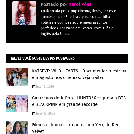
Postado por
Karol Póss
Apaixonada por k-pop cinema, livros, séries e
animes, criei o Elfo Livre para compartilhar
notícias e opiniões sobre meus assuntos
preferidos. Formada em Letras: Português e
Inglês pela Uniso.
TALVEZ VOCÊ GOSTE DESTAS POSTAGENS
KATSEYE: WILD HEARTS | Documentário estreia
em agosto nos cinemas, veja trailer
July 16, 2026
Guerreiras do K-Pop | HUNTR/X se junta a BTS
e BLACKPINK em grande recorde
June 16, 2026
Filmes e dramas coreanos com Yeri, do Red
Velvet