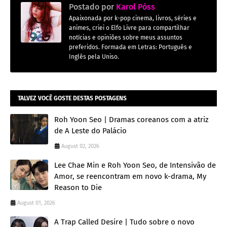
Postado por
Karol Póss
Apaixonada por k-pop cinema, livros, séries e
animes, criei o Elfo Livre para compartilhar
notícias e opiniões sobre meus assuntos
preferidos. Formada em Letras: Português e
Inglês pela Uniso.
TALVEZ VOCÊ GOSTE DESTAS POSTAGENS
Roh Yoon Seo | Dramas coreanos com a atriz
de A Leste do Palácio
August 02, 2026
Lee Chae Min e Roh Yoon Seo, de Intensivão de
Amor, se reencontram em novo k-drama, My
Reason to Die
August 01, 2026
A Trap Called Desire | Tudo sobre o novo