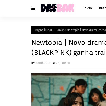
Início
Dra
Página inicial
Dramas
Newtopia | Novo drama corean
Newtopia | Novo drama
(BLACKPINK) ganha trai
Karol Póss
07 janeiro