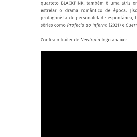
quarteto BLACKPINK, também é uma atriz 
estrelar o drama romântico de época, Ji
protagonista de personalidade espontânea, 
séries como
Profecia do Inferno
(2021) e
Guerr
Confira o trailer de
Newtopia
logo abaixo: