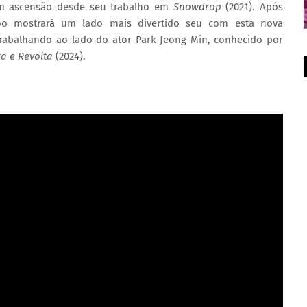
em ascensão desde seu trabalho em
Snowdrop
(2021). Após
soo mostrará um lado mais divertido seu com esta nova
trabalhando ao lado do ator Park Jeong Min, conhecido por
a e Revolta
(2024).