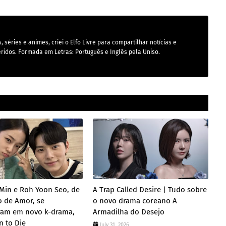
 séries e animes, criei o Elfo Livre para compartilhar notícias e
ridos. Formada em Letras: Português e Inglês pela Uniso.
Min e Roh Yoon Seo, de
A Trap Called Desire | Tudo sobre
o de Amor, se
o novo drama coreano A
ram em novo k-drama,
Armadilha do Desejo
n to Die
July 31, 2026