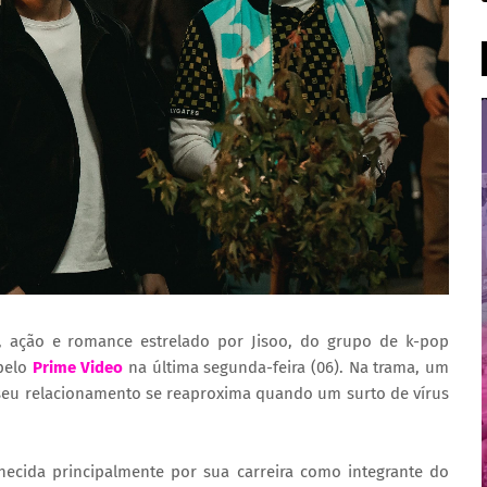
 ação e romance estrelado por Jisoo, do grupo de k-pop
 pelo
Prime Video
na última segunda-feira (06). Na trama, um
seu relacionamento se reaproxima quando um surto de vírus
nhecida principalmente por sua carreira como integrante do