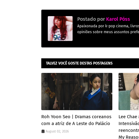
Postado por
Karol Póss
Apaixonada por k-pop cinema, livros,
opiniões sobre meus assuntos prefe
TALVEZ VOCÊ GOSTE DESTAS POSTAGENS
Roh Yoon Seo | Dramas coreanos
Lee Chae 
com a atriz de A Leste do Palácio
Intensivã
reencont
August 02, 2026
My Reaso