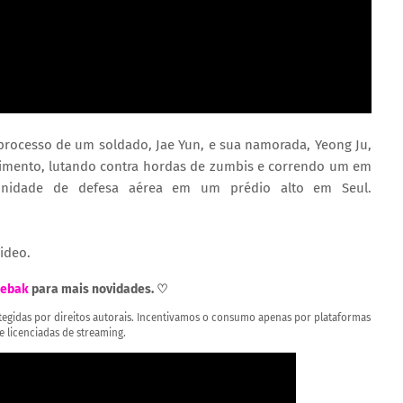
processo de um soldado, Jae Yun, e sua namorada, Yeong Ju,
imento, lutando contra hordas de zumbis e correndo um em
nidade de defesa aérea em um prédio alto em Seul.
Video.
ebak
para mais novidades. ♡
rotegidas por direitos autorais. Incentivamos o consumo apenas por plataformas
 e licenciadas de streaming.