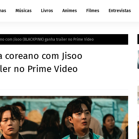
mas
Músicas
Livros
Animes
Filmes
Entrevistas
o com Jisoo (BLACKPINK) ganha trailer no Prime Video
 coreano com Jisoo
ler no Prime Video