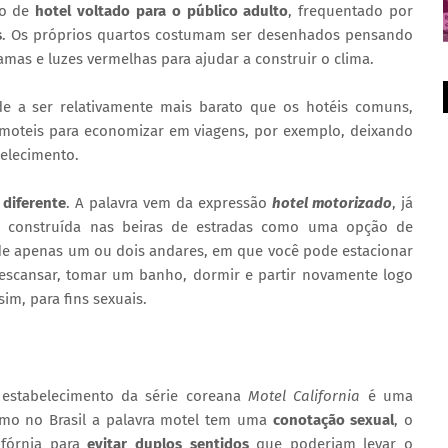
po de
hotel voltado para o público adulto
, frequentado por
s
. Os próprios quartos costumam ser desenhados pensando
mas e luzes vermelhas para ajudar a construir o clima.
e a ser relativamente mais barato que os hotéis comuns,
oteis para economizar em viagens, por exemplo, deixando
belecimento.
 diferente
. A palavra vem da expressão
hotel motorizado
, já
 construída nas beiras de estradas como uma opção de
 de apenas um ou dois andares, em que você pode estacionar
descansar, tomar um banho, dormir e partir novamente logo
m, para fins sexuais.
o estabelecimento da série coreana
Motel California
é uma
omo no Brasil a palavra motel tem uma
conotação sexual
, o
ifórnia para
evitar duplos sentidos
que poderiam levar o