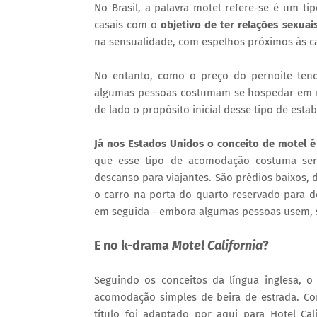
No Brasil, a palavra motel refere-se é um ti
casais com o
objetivo de ter relações sexuai
na sensualidade, com espelhos próximos às ca
No entanto, como o preço do pernoite tend
algumas pessoas costumam se hospedar em m
de lado o propósito inicial desse tipo de esta
Já nos Estados Unidos o conceito de motel é
que esse tipo de acomodação costuma ser
descanso para viajantes. São prédios baixos,
o carro na porta do quarto reservado para 
em seguida - embora algumas pessoas usem, si
E no k-drama
Motel California
?
Seguindo os conceitos da língua inglesa, 
acomodação simples de beira de estrada. C
título foi adaptado por aqui para Hotel Cal