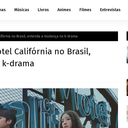
mas
Músicas
Livros
Animes
Filmes
Entrevistas
alifórnia no Brasil, entenda a mudança no k-drama
tel Califórnia no Brasil,
 k-drama