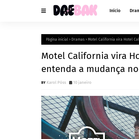
Início
Dra
Página inicial
Dramas
Motel California vira Hotel C
Motel California vira Ho
entenda a mudança no
Karol Póss
10 janeiro