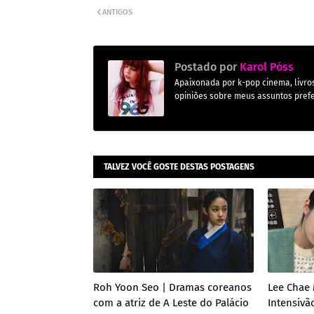
ANTIGOS
Postado por
Karol Póss
Apaixonada por k-pop cinema, livros,
opiniões sobre meus assuntos prefe
TALVEZ VOCÊ GOSTE DESTAS POSTAGENS
Roh Yoon Seo | Dramas coreanos
Lee Chae 
com a atriz de A Leste do Palácio
Intensivã