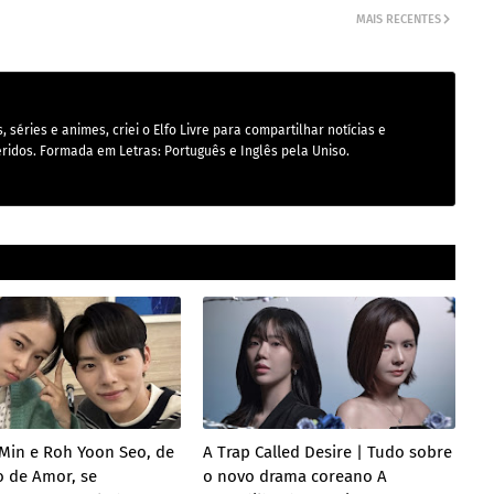
MAIS RECENTES
 séries e animes, criei o Elfo Livre para compartilhar notícias e
ridos. Formada em Letras: Português e Inglês pela Uniso.
Min e Roh Yoon Seo, de
A Trap Called Desire | Tudo sobre
o de Amor, se
o novo drama coreano A