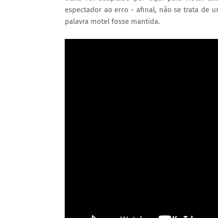
espectador ao erro - afinal, não se trata de
palavra motel fosse mantida.