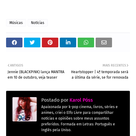
Músicas
Notícias
ANTIGOS
MAIS RECENTES
Jennie (BLACKPINK) lança MANTRA
Heartstopper | 4ª temporada será
em 10 de outubro, veja teaser
a última da série, se for renovada
Postado por
Karol Póss
Apaixonada por k-pop cinema, livros, séries e
animes, criei o Elfo Livre para compartilhar
notícias e opiniões sobre meus assuntos
preferidos. Formada em Letras: Português e
Inglês pela Uniso.