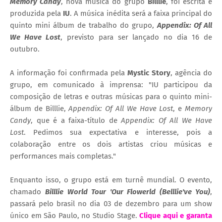
Memory Candy
, nova música do grupo
Billlie
, foi escrita e
produzida pela
IU
. A música inédita será a faixa principal do
quinto mini álbum de trabalho do grupo,
Appendix: Of All
We Have Lost
, previsto para ser lançado no dia 16 de
outubro.
A informação foi confirmada pela
Mystic Story
, agência do
grupo, em comunicado à imprensa: "IU participou da
composição de letras e outras músicas para o quinto mini-
álbum de Billlie,
Appendix: Of All We Have Lost
, e
Memory
Candy
, que é a faixa-título de
Appendix: Of All We Have
Lost
. Pedimos sua expectativa e interesse, pois a
colaboração entre os dois artistas criou músicas e
performances mais completas."
Enquanto isso, o grupo está em turnê mundial. O evento,
chamado
Billlie World Tour 'Our Flowerld (Belllie've You)
,
passará pelo brasil no dia 03 de dezembro para um show
único em São Paulo, no Studio Stage.
Clique aqui e garanta