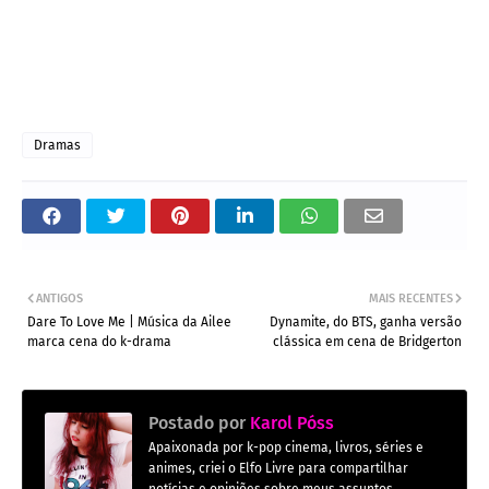
Dramas
ANTIGOS
MAIS RECENTES
Dare To Love Me | Música da Ailee
Dynamite, do BTS, ganha versão
marca cena do k-drama
clássica em cena de Bridgerton
Postado por
Karol Póss
Apaixonada por k-pop cinema, livros, séries e
animes, criei o Elfo Livre para compartilhar
notícias e opiniões sobre meus assuntos