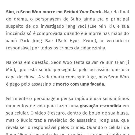
Sim, o Seon Woo morre em
Behind Your Touch
.
Na reta final
do drama, o personagem de Suho ainda era o principal
suspeito de do investigado Jang Yeol (Lee Min Ki), e sua
inocência só é comprovada quando ele morre nas mãos do
xamã Park Jong Bae (Park Hyuk Kwon), o verdadeiro
responsável por todos os crimes da cidadezinha.
Na cena em questão, Seon Woo tenta salvar Ye Bun (Han Ji
Min), que está sendo perseguida pelo assassino que usa
capa de chuva. A veterinária consegue fugir, mas Seon Woo
é pego pelo assassino e
morto com uma facada
.
Felizmente o personagem pensa rápido e usa seus últimos
momentos de vida para fazer uma
gravação escondida
em
seu celular. O vídeo é escuro, dentro do bolso de sua blusa,
mas o áudio traz a revelação do assassino, Jong Bae, que
revela ser o responsável pelos crimes. Quando o celular de
Seon Woo é encontrado pela polícia, a prova é utilizada