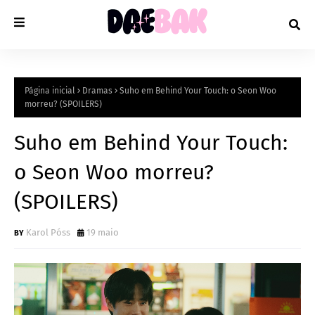
Página inicial
Dramas
Suho em Behind Your Touch: o Seon Woo
morreu? (SPOILERS)
Suho em Behind Your Touch:
o Seon Woo morreu?
(SPOILERS)
Karol Póss
19 maio