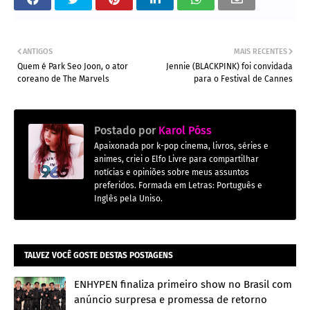
ANTIGOS
MAIS RECENTES
Quem é Park Seo Joon, o ator
Jennie (BLACKPINK) foi convidada
coreano de The Marvels
para o Festival de Cannes
Postado por
Karol Póss
Apaixonada por k-pop cinema, livros, séries e
animes, criei o Elfo Livre para compartilhar
notícias e opiniões sobre meus assuntos
preferidos. Formada em Letras: Português e
Inglês pela Uniso.
TALVEZ VOCÊ GOSTE DESTAS POSTAGENS
ENHYPEN finaliza primeiro show no Brasil com
anúncio surpresa e promessa de retorno