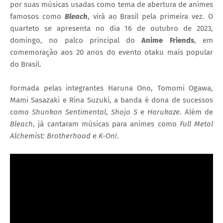
por suas músicas usadas como tema de abertura de animes
famosos como
Bleach
, virá ao Brasil pela primeira vez. O
quarteto se apresenta no dia 16 de outubro de 2023,
domingo, no palco principal do
Anime Friends
, em
comemoração aos 20 anos do evento otaku mais popular
do Brasil.
Formada pelas integrantes Haruna Ono, Tomomi Ogawa,
Mami Sasazaki e Rina Suzuki, a banda é dona de sucessos
como
Shunkan Sentimental
,
Shojo S
e
Harukaze
. Além de
Bleach
, já cantaram músicas para animes como
Full Metal
Alchemist: Brotherhood
e
K-On!
.