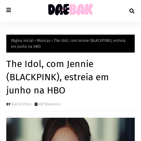
Página inicial
Músicas
The Idol, com Jennie (BLACKPINK), estreia
em junho na HBO
The Idol, com Jennie
(BLACKPINK), estreia em
junho na HBO
Karol Póss
08 fevereiro