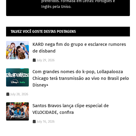
preferidos. Formada em Letras: Português e
Inglês pela Uniso.
TALVEZ VOCÊ GOSTE DESTAS POSTAGENS
KARD nega fim do grupo e esclarece rumores
de disband
July 29, 2026
Com grandes nomes do k-pop, Lollapalooza
Chicago terá transmissão ao vivo no Brasil pelo
Disney+
July 28, 2026
Santos Bravos lança clipe especial de
VELOCIDADE, confira
July 16, 2026