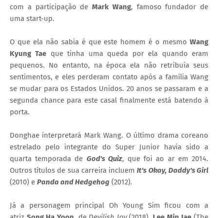
com a participação de
Mark Wang
, famoso fundador de
uma start-up.
O que ela não sabia é que este homem é o mesmo
Wang
Kyung Tae
que tinha uma queda por ela quando eram
pequenos. No entanto, na época ela não retribuía seus
sentimentos, e eles perderam contato após a família Wang
se mudar para os Estados Unidos. 20 anos se passaram e a
segunda chance para este casal finalmente está batendo à
porta.
Donghae interpretará Mark Wang. O último drama coreano
estrelado pelo integrante do Super Junior havia sido a
quarta temporada de
God's Quiz
, que foi ao ar em 2014.
Outros títulos de sua carreira incluem
It's Okay, Daddy's Girl
(2010) e
Panda and Hedgehog
(2012).
Já a personagem principal Oh Young Sim ficou com a
atriz
Song Ha Yoon
, de
Devilish Joy
(2018).
Lee Min Jae
(The