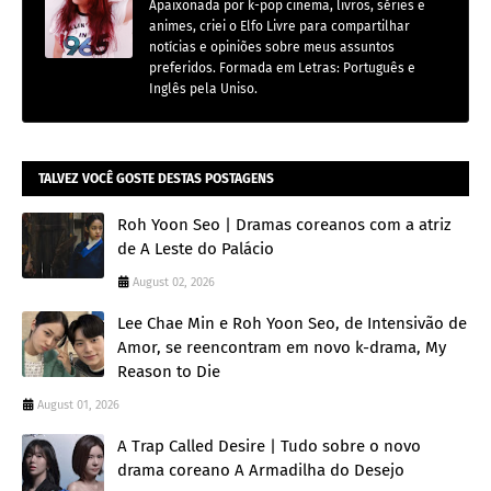
Apaixonada por k-pop cinema, livros, séries e
animes, criei o Elfo Livre para compartilhar
notícias e opiniões sobre meus assuntos
preferidos. Formada em Letras: Português e
Inglês pela Uniso.
TALVEZ VOCÊ GOSTE DESTAS POSTAGENS
Roh Yoon Seo | Dramas coreanos com a atriz
de A Leste do Palácio
August 02, 2026
Lee Chae Min e Roh Yoon Seo, de Intensivão de
Amor, se reencontram em novo k-drama, My
Reason to Die
August 01, 2026
A Trap Called Desire | Tudo sobre o novo
drama coreano A Armadilha do Desejo