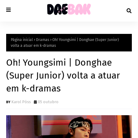
Página inicial
Dramas
Oh! Youngsimi | Donghae (Super Junior)
volta a atuar em k-dramas
Oh! Youngsimi | Donghae
(Super Junior) volta a atuar
em k-dramas
Karol Póss
05 outubro