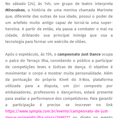
No sábado (24), às 14h, um grupo de teatro interpreta
Miraculous
, a história de uma menina chamada Marinete
que, diferente das outras de sua idade, possui o poder de
um artefato muito antigo capaz de torná-la uma super-
heroína. A partir de então, ela passa a combater o mal na
cidade, driblando sua principal inimiga que usa a
tecnologia para formar um exército de vilões.
Após o espetáculo, às 15h, o
campeonato Just Dance
ocupa
o palco do Terraço Ilha, convidando o público a participar
de competições leves e lúdicas de dança. O objetivo é
movimentar o corpo e mostrar muita personalidade. Além
da pontuação do próprio Kinet do X-Box, plataforma
utilizada para a disputa, um júri composto por
embaixadores, professores e dançarinos, estará presente
para avaliar a performance dos competidores. Para garantir
a participação é preciso se inscrever no link
https://www.sympla.com.br/evento/campeonato-de-just-
dance-animeight-ilha-plaza/1699777
ou direto no evento