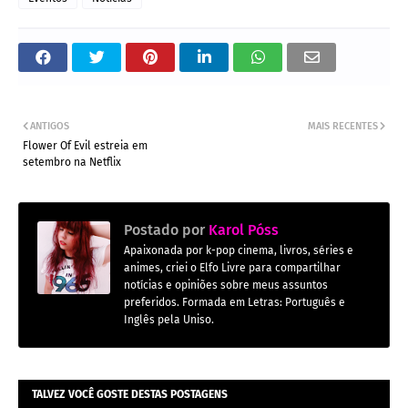
ANTIGOS
MAIS RECENTES
Flower Of Evil estreia em
setembro na Netflix
Postado por
Karol Póss
Apaixonada por k-pop cinema, livros, séries e
animes, criei o Elfo Livre para compartilhar
notícias e opiniões sobre meus assuntos
preferidos. Formada em Letras: Português e
Inglês pela Uniso.
TALVEZ VOCÊ GOSTE DESTAS POSTAGENS