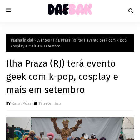
Página inicial
Eventos
Ilha Praza (RJ) terá evento geek com k-pop,
cosplay e mais em setembro
Ilha Praza (RJ) terá evento
geek com k-pop, cosplay e
mais em setembro
Karol Póss
19 setembro