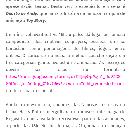
apresentação teatral. Desta vez, o espetáculo em cena é
Quarto de Andy
, que narra a história da famosa franquia de
animação
Toy Story
.
Uma incrível aventura! Às 16h, o palco dá lugar ao famoso
campeonato dos criativos cosplayers, pessoas que se
fantasiam como personagens de filmes, jogos, entre
outros. O concurso nomeará a melhor caracterização em
três categorias: game, live action e animação. As inscrições
devem ser feitas no formulário
https://docs.google.com/forms/d/12JJ5yOpMgh1_Ru9ZQS-
G6TAivIrJuLACdnp_X1NzQ6w/viewform?edit_requested=true
ou de forma presencial.
Ainda no mesmo dia, amantes das famosas histórias do
bruxo Harry Potter, mergulharão no universo de magia de
Hogwarts, com atividades recreativas para todas as idades,
a partir das 18h. No fim do dia, às 21h, uma apresentação