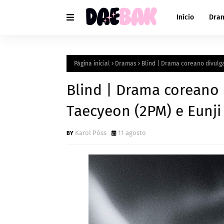
Início
Dra
Página inicial
Dramas
Blind | Drama coreano divulga
Blind | Drama coreano
Taecyeon (2PM) e Eunji
Karol Póss
11 agosto