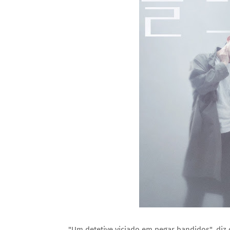
"Um detetive viciado em pegar bandidos", diz 