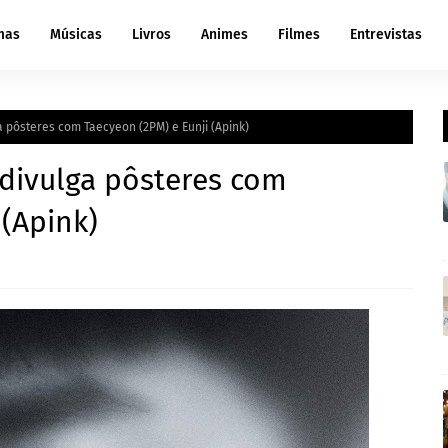
mas
Músicas
Livros
Animes
Filmes
Entrevistas
 pôsteres com Taecyeon (2PM) e Eunji (Apink)
 divulga pôsteres com
 (Apink)