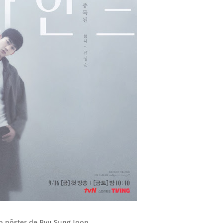
o pôster de Ryu Sung Joon.