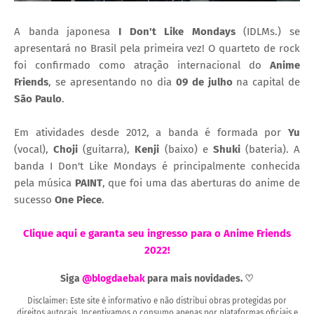
A banda japonesa
I Don't Like Mondays
(IDLMs.) se
apresentará no Brasil pela primeira vez! O quarteto de rock
foi confirmado como atração internacional do
Anime
Friends
, se apresentando no dia
09 de julho
na capital de
São Paulo
.
Em atividades desde 2012, a banda é formada por
Yu
(vocal),
Choji
(guitarra),
Kenji
(baixo) e
Shuki
(bateria). A
banda I Don't Like Mondays é principalmente conhecida
pela música
PAINT
, que foi uma das aberturas do anime de
sucesso
One Piece
.
Clique aqui e garanta seu ingresso para o Anime Friends
2022!
Siga
@blogdaebak
para mais novidades. ♡
Disclaimer: Este site é informativo e não distribui obras protegidas por
direitos autorais. Incentivamos o consumo apenas por plataformas oficiais e