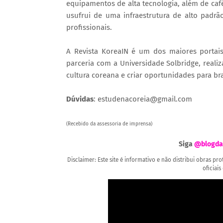
equipamentos de alta tecnologia, além de café
usufrui de uma infraestrutura de alto padrã
profissionais.
A Revista KoreaIN é um dos maiores portais 
parceria com a Universidade Solbridge, real
cultura coreana e criar oportunidades para bras
Dúvidas
: estudenacoreia@gmail.com
(Recebido da assessoria de imprensa)
Siga
@blogda
Disclaimer: Este site é informativo e não distribui obras p
oficiais