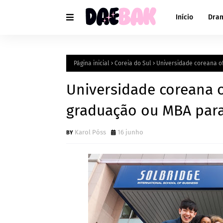
Início
Dra
Página inicial
Coreia do Sul
Universidade coreana o
Universidade coreana 
graduação ou MBA para
Karol Póss
16 junho