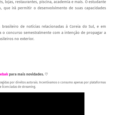
s, lojas, restaurantes, piscina, academia e mais. O estudante
o, que irá permitir o desenvolvimento de suas capacidades
brasileiro de notícias relacionadas à Coreia do Sul, e em
iza o concurso semestralmente com a intenção de propagar a
ileiros no exterior.
ebak
para mais novidades. ♡
rotegidas por direitos autorais. Incentivamos o consumo apenas por plataformas
 e licenciadas de streaming.