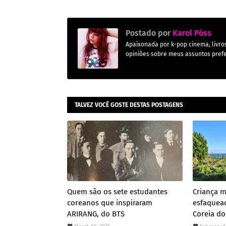
Postado por
Karol Póss
Apaixonada por k-pop cinema, livros,
opiniões sobre meus assuntos prefe
TALVEZ VOCÊ GOSTE DESTAS POSTAGENS
Quem são os sete estudantes
Criança m
coreanos que inspiraram
esfaquea
ARIRANG, do BTS
Coreia do