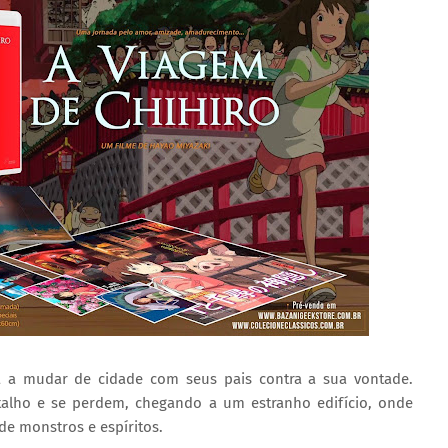
a a mudar de cidade com seus pais contra a sua vontade.
talho e se perdem, chegando a um estranho edifício, onde
e monstros e espíritos.