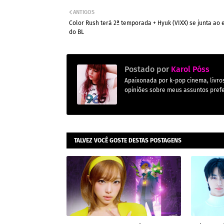
ANTIGOS
Color Rush terá 2ª temporada + Hyuk (VIXX) se junta ao 
do BL
Postado por
Karol Póss
Apaixonada por k-pop cinema, livros,
opiniões sobre meus assuntos prefe
TALVEZ VOCÊ GOSTE DESTAS POSTAGENS