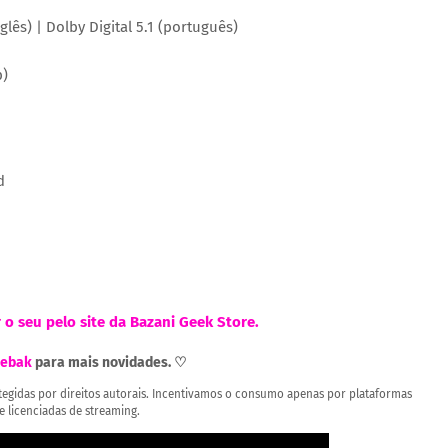
lês) | Dolby Digital 5.1 (português)
p)
d
r o seu pelo site da Bazani Geek Store.
ebak
para mais novidades. ♡
rotegidas por direitos autorais. Incentivamos o consumo apenas por plataformas
 e licenciadas de streaming.