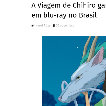
A Viagem de Chihiro g
em blu-ray no Brasil
Karol Póss
06 novembro