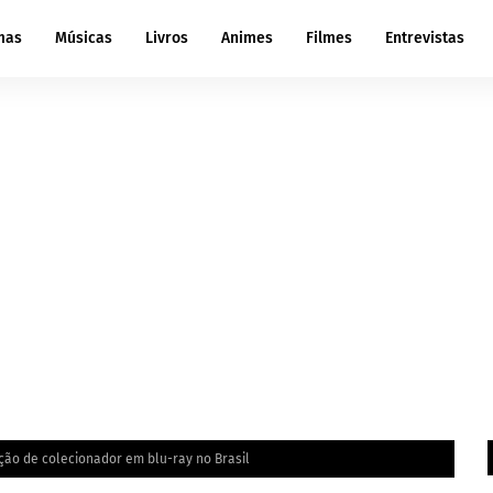
mas
Músicas
Livros
Animes
Filmes
Entrevistas
ção de colecionador em blu-ray no Brasil