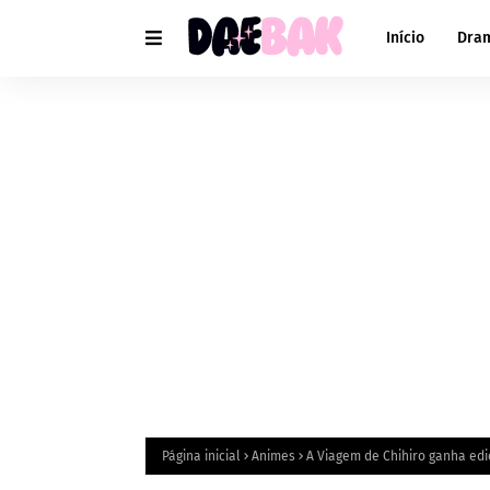
Início
Dra
Página inicial
Animes
A Viagem de Chihiro ganha edi