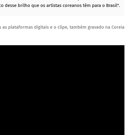
o desse brilho que os artistas coreanos têm para o Brasil".
s as plataformas digitais e o clipe, também gravado na Coreia