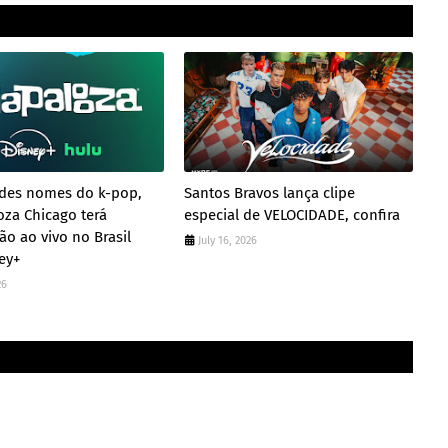
des nomes do k-pop,
Santos Bravos lança clipe
oza Chicago terá
especial de VELOCIDADE, confira
ão ao vivo no Brasil
July 16, 2026
ey+
26