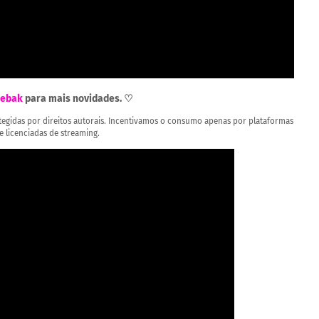
ebak
para mais novidades. ♡
rotegidas por direitos autorais. Incentivamos o consumo apenas por plataformas
 e licenciadas de streaming.