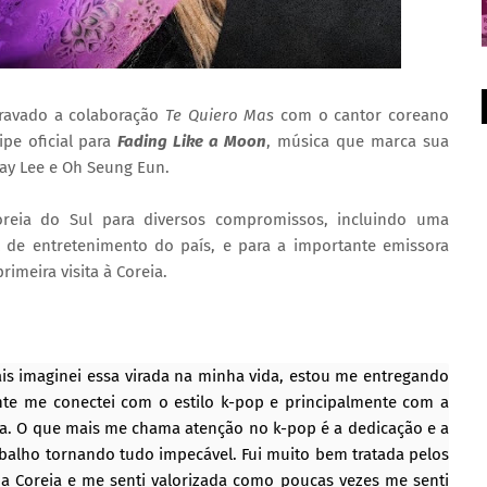
gravado a colaboração
Te Quiero Mas
com o cantor coreano
ipe oficial para
Fading Like a Moon
, música que marca sua
Jay Lee e Oh Seung Eun.
oreia do Sul para diversos compromissos, incluindo uma
l de entretenimento do país, e para a importante emissora
imeira visita à Coreia.
ais imaginei essa virada na minha vida, estou me entregando
nte me conectei com o estilo k-pop e principalmente com a
ra. O que mais me chama atenção no k-pop é a dedicação e a
balho tornando tudo impecável. Fui muito bem tratada pelos
na Coreia e me senti valorizada como poucas vezes me senti