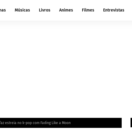
mas
Músicas
Livros
Animes
Filmes
Entrevistas
faz estreia no k-pop com Fading Like a Moon