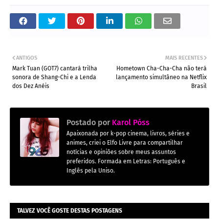
ANTIGOS
MAIS RECENTES
Mark Tuan (GOT7) cantará trilha
Hometown Cha-Cha-Cha não terá
sonora de Shang-Chi e a Lenda
lançamento simultâneo na Netflix
dos Dez Anéis
Brasil
Postado por
Karol Póss
Apaixonada por k-pop cinema, livros, séries e
animes, criei o Elfo Livre para compartilhar
notícias e opiniões sobre meus assuntos
preferidos. Formada em Letras: Português e
Inglês pela Uniso.
TALVEZ VOCÊ GOSTE DESTAS POSTAGENS