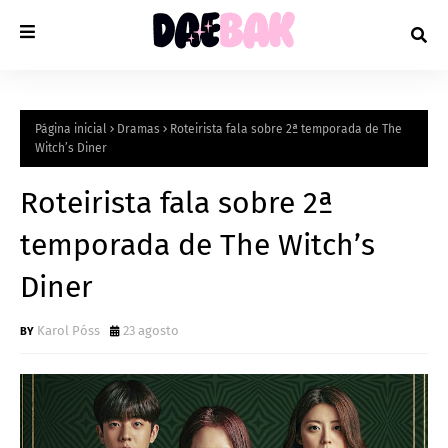
Página inicial
Dramas
Roteirista fala sobre 2ª temporada de The
Witch’s Diner
Roteirista fala sobre 2ª
temporada de The Witch’s
Diner
Karol Póss
23 agosto