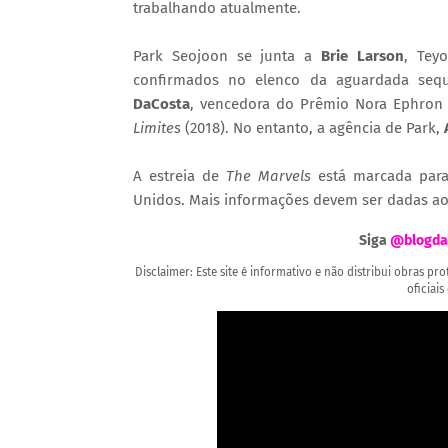
trabalhando atualmente.
Park Seojoon se junta a
Brie Larson
, Tey
confirmados no elenco da aguardada seq
DaCosta
, vencedora do Prêmio Nora Ephron 
Limites
(2018). No entanto, a agência de Park,
A estreia de
The Marvels
está marcada para
Unidos. Mais informações devem ser dadas a
Siga
@blogda
Disclaimer: Este site é informativo e não distribui obras p
oficiais