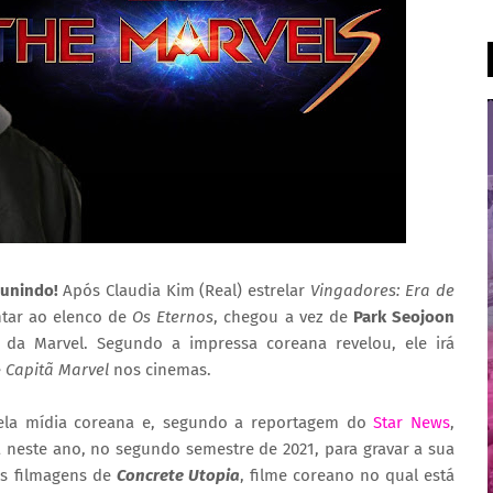
 unindo!
Após Claudia Kim (Real) estrelar
Vingadores: Era de
tar ao elenco de
Os Eternos
, chegou a vez de
Park Seojoon
e da Marvel. Segundo a impressa coreana revelou, ele irá
e
Capitã Marvel
nos cinemas.
 pela mídia coreana e, segundo a reportagem do
Star News
,
 neste ano, no segundo semestre de 2021, para gravar a sua
s filmagens de
Concrete Utopia
, filme coreano no qual está