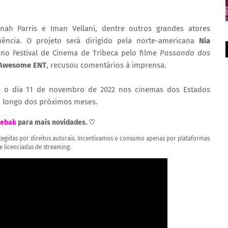
onah Parris e Iman Vellani, dentre outros grandes atores
uência.
O projeto será dirigido pela norte-americana
Nia
no Festival de Cinema de Tribeca pelo filme
Passando dos
Awesome ENT
, recusou comentários à imprensa.
 o dia 11 de novembro de 2022 nos cinemas dos Estados
o longo dos próximos meses.
ebak
para mais novidades. ♡
rotegidas por direitos autorais. Incentivamos o consumo apenas por plataformas
 e licenciadas de streaming.