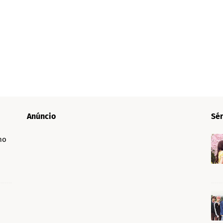
Anúncio
Sér
no