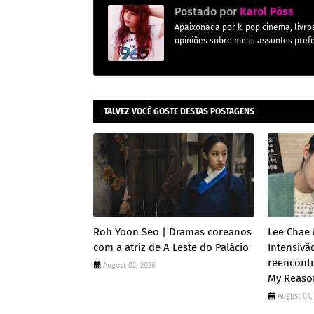
Postado por
Karol Póss
Apaixonada por k-pop cinema, livros,
opiniões sobre meus assuntos prefe
TALVEZ VOCÊ GOSTE DESTAS POSTAGENS
Roh Yoon Seo | Dramas coreanos
Lee Chae 
com a atriz de A Leste do Palácio
Intensivã
reencont
August 02, 2026
My Reaso
August 01,