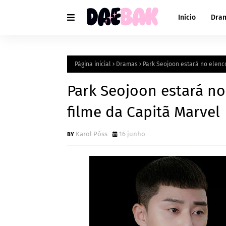
Início
Dra
Página inicial
Dramas
Park Seojoon estará no elenc
Park Seojoon estará no
filme da Capitã Marvel
Karol Póss
16 junho