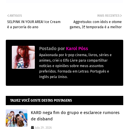
ANTIGOS
MAIS RECENTES
SELPINK IN YOUR AREA! Ice Cream
Aggretsuko: com idols e otome
é a parceria do ano
games, 3ª temporada é a melhor
Postado por
Karol Póss
Apaixonada por k-pop cinema, livros, séries e
animes, criei o Elfo Livre para compartilhar
notícias e opiniões sobre meus assuntos
preferidos. Formada em Letras: Português e
Inglês pela Uniso.
TALVEZ VOCÊ GOSTE DESTAS POSTAGENS
KARD nega fim do grupo e esclarece rumores
de disband
July 29, 2026