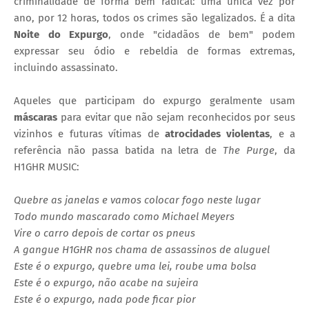
criminalidade de forma bem radical: uma única vez por
ano, por 12 horas, todos os crimes são legalizados. É a dita
Noite do Expurgo
, onde "cidadãos de bem" podem
expressar seu ódio e rebeldia de formas extremas,
incluindo assassinato.
Aqueles que participam do expurgo geralmente usam
máscaras
para evitar que não sejam reconhecidos por seus
vizinhos e futuras vítimas de
atrocidades violentas
, e a
referência não passa batida na letra de
The Purge
, da
H1GHR MUSIC:
Quebre as janelas e vamos colocar fogo neste lugar
Todo mundo mascarado como Michael Meyers
Vire o carro depois de cortar os pneus
A gangue H1GHR nos chama de assassinos de aluguel
Este é o expurgo, quebre uma lei, roube uma bolsa
Este é o expurgo, não acabe na sujeir
a
Este é o expurgo, nada pode ficar pior