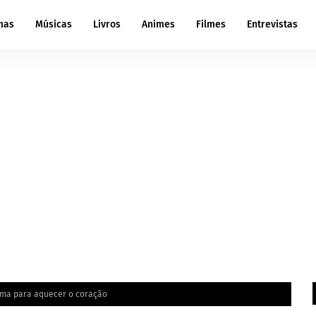
mas
Músicas
Livros
Animes
Filmes
Entrevistas
ma para aquecer o coração