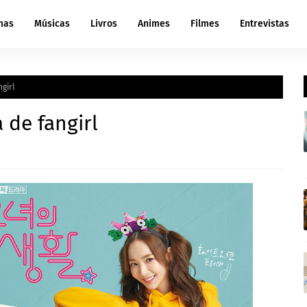
mas
Músicas
Livros
Animes
Filmes
Entrevistas
ngirl
a de fangirl