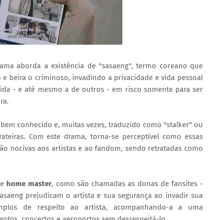
ama aborda a existência de "sasaeng", termo coreano que
e beira o criminoso, invadindo a privacidade e vida pessoal
vida - e até mesmo a de outros - em risco somente para ser
ra.
bem conhecido e, muitas vezes, traduzido como "stalker" ou
rateiras. Com este drama, torna-se perceptível como essas
ão nocivas aos artistas e ao fandom, sendo retratadas como
 e
home master
, como são chamadas as donas de fansites -
saeng prejudicam o artista e sua segurança ao invadir sua
mplos de respeito ao artista, acompanhando-a a uma
ventos, concertos e aeroportos sem desrespeitá-lo.