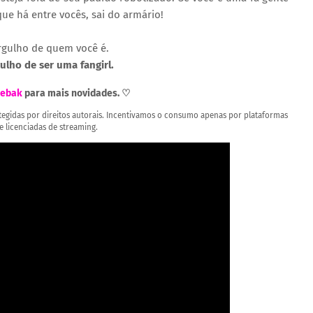
que há entre vocês, sai do armário!
rgulho de quem você é.
ulho de ser uma fangirl.
ebak
para mais novidades. ♡
rotegidas por direitos autorais. Incentivamos o consumo apenas por plataformas
 e licenciadas de streaming.