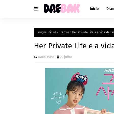
Início
Dra
Página inicial
Dramas
Her Private Life e a vida de fa
Her Private Life e a vid
Karol Póss
29 julho