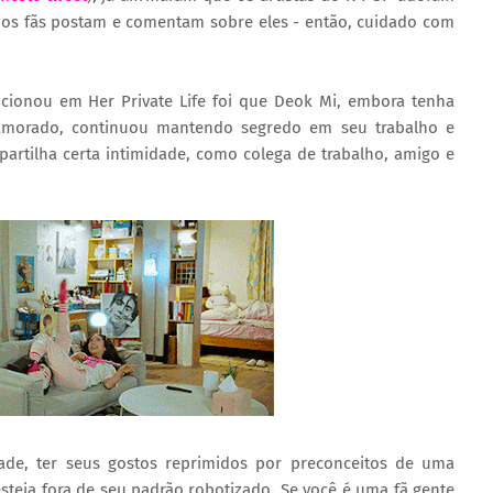
 os fãs postam e comentam sobre eles - então, cuidado com
cionou em Her Private Life foi que Deok Mi, embora tenha
namorado, continuou mantendo segredo em seu trabalho e
rtilha certa intimidade, como colega de trabalho, amigo e
de, ter seus gostos reprimidos por preconceitos de uma
teja fora de seu padrão robotizado. Se você é uma fã gente