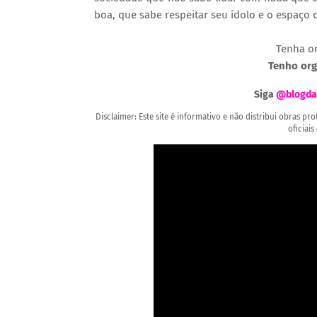
boa, que sabe respeitar seu ídolo e o espaço 
Tenha o
Tenho org
Siga
@blogda
Disclaimer: Este site é informativo e não distribui obras p
oficiais