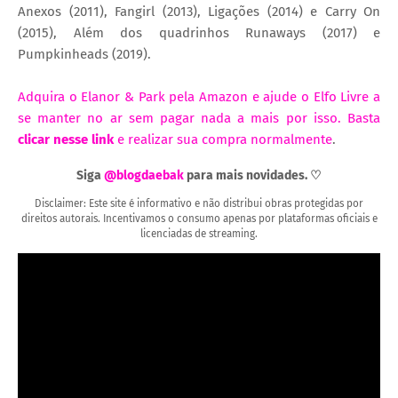
Anexos (2011), Fangirl (2013), Ligações (2014) e Carry On
(2015), Além dos quadrinhos Runaways (2017) e
Pumpkinheads (2019).
Adquira o Elanor & Park pela Amazon e ajude o Elfo Livre a
se manter no ar sem pagar nada a mais por isso. Basta
clicar nesse link
e realizar sua compra normalmente
.
Siga
@blogdaebak
para mais novidades. ♡
Disclaimer: Este site é informativo e não distribui obras protegidas por
direitos autorais. Incentivamos o consumo apenas por plataformas oficiais e
licenciadas de streaming.