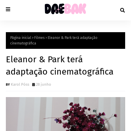
Página inicial
Filmes
Eleanor & Park terá adaptação
cinematográfica
Eleanor & Park terá
adaptação cinematográfica
Karol Póss
28 junho