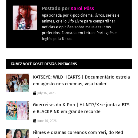
Postado por
Karol Póss
Apaixonada por k-pop cinema, livros, séries e
animes, criei o Elfo Livre para compartilhar
notícias e opiniões sobre meus assuntos
preferidos. Formada em Letras: Português e
Inglês pela Uniso.
TALVEZ VOCÊ GOSTE DESTAS POSTAGENS
KATSEYE: WILD HEARTS | Documentário estreia
em agosto nos cinemas, veja trailer
July 16, 2026
Guerreiras do K-Pop | HUNTR/X se junta a BTS
e BLACKPINK em grande recorde
June 16, 2026
Filmes e dramas coreanos com Yeri, do Red