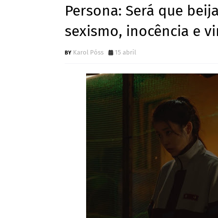
Persona: Será que beij
sexismo, inocência e v
Karol Póss
15 abril