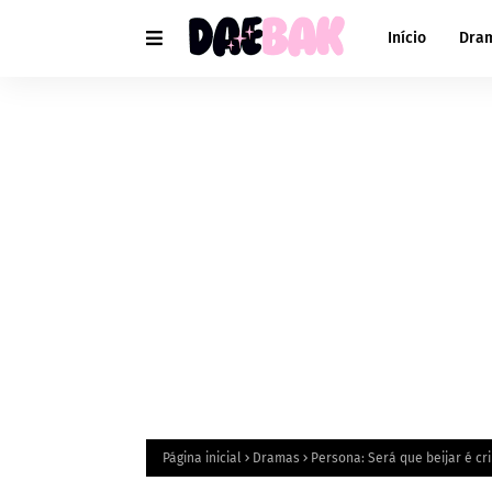
Início
Dra
Página inicial
Dramas
Persona: Será que beijar é cr