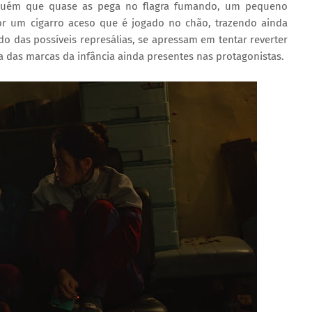
lguém que quase as pega no flagra fumando, um pequeno
or um cigarro aceso que é jogado no chão, trazendo ainda
 das possíveis represálias, se apressam em tentar reverter
a das marcas da infância ainda presentes nas protagonistas.