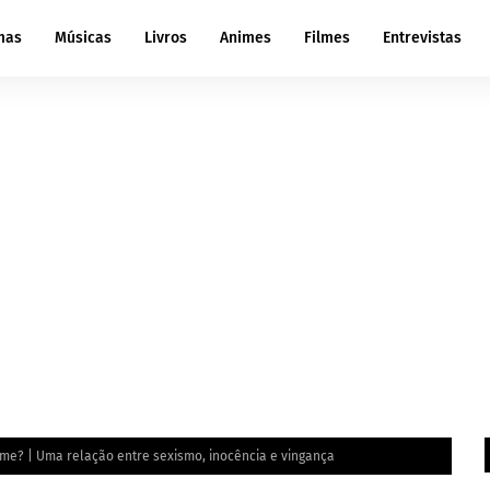
mas
Músicas
Livros
Animes
Filmes
Entrevistas
ime? | Uma relação entre sexismo, inocência e vingança