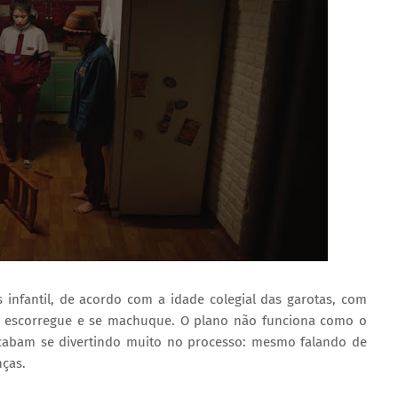
 infantil, de acordo com a idade colegial das garotas, com
 escorregue e se machuque. O plano não funciona como o
cabam se divertindo muito no processo: mesmo falando de
nças.