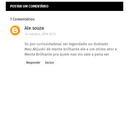
POSTAR UM COMENTÁRIO
1 Comentários
Ale souza
24 outubro, 2018 22:12
So por curiosidadevai ser legendado ou dublado
Meu Ahjushi de mente brilhante ele e um otimo ator e
Mente Brilhante pra quem nao viu vale a pena ver
Responder
Excluir