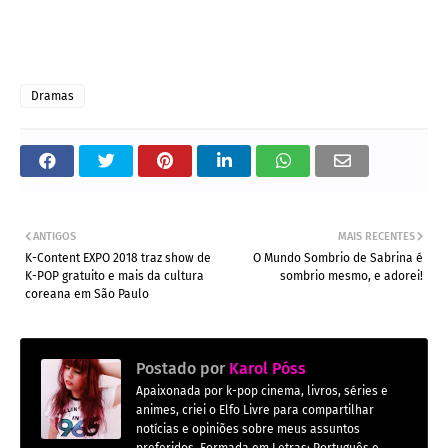
Dramas
ANTIGOS
MAIS RECENTES
K-Content EXPO 2018 traz show de
O Mundo Sombrio de Sabrina é
K-POP gratuito e mais da cultura
sombrio mesmo, e adorei!
coreana em São Paulo
Postado por
Karol Póss
Apaixonada por k-pop cinema, livros, séries e
animes, criei o Elfo Livre para compartilhar
notícias e opiniões sobre meus assuntos