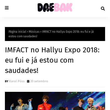
Página inicial
Músicas
IMFACT no Hallyu Expo 2018: eu fui e já
estou com saudades!
IMFACT no Hallyu Expo 2018:
eu fui e já estou com
saudades!
Karol Póss
20 setembro