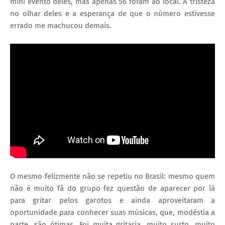
mini evento deles, mas apenas 56 foram ao local. A tristeza
no olhar deles e a esperança de que o número estivesse
errado me machucou demais.
O mesmo felizmente não se repetiu no Brasil: mesmo quem
não é muito fã do grupo fez questão de aparecer por lá
para gritar pelos garotos e ainda aproveitaram a
oportunidade para conhecer suas músicas, que, modéstia a
parte, são ótimas. Foi muita gritaria, muito surto, muito