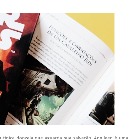
 típica donzela que aguarda sua salvação. Annileen é uma