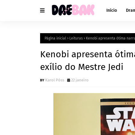
Início
Dra
Página inicial
Leituras
Kenobi apresenta ótima narrat
Kenobi apresenta ótima
exílio do Mestre Jedi
Karol Póss
22 janeiro