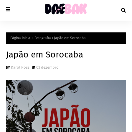
Página inicial
Fotografia
Japão em Sorocaba
Japão em Sorocaba
Karol Póss
03 dezembro