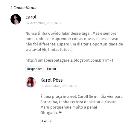
4 Comentários
carol
04 dezembro, 2016 14:58
Nunca tinha ouvido falar desse lugar. Mas é sempre
bom conhecer e aprender coisas novas, e nesse caso
não foi diferente! Espero um dia ter a oportunidade de
visitá-lo! Ah, lindas fotos :)
http://umapessoatagarela.blogspot.com.br/?m=1
Responder
Excluir
Karol Póss
05 dezembro, 2016 14:58
É uma praça incrível, Carol! Se um dia vier para
Sorocaba, tenha certeza de visitar a Kasato
Maru porque vale muito a pena!
Obrigada. ❤
Excluir