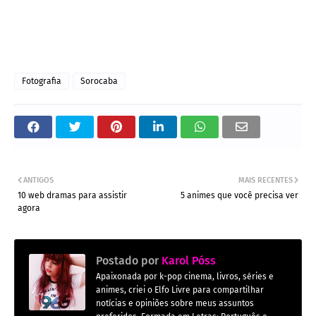
Fotografia
Sorocaba
ANTIGOS
MAIS RECENTES
10 web dramas para assistir
5 animes que você precisa ver
agora
Postado por
Karol Póss
Apaixonada por k-pop cinema, livros, séries e
animes, criei o Elfo Livre para compartilhar
notícias e opiniões sobre meus assuntos