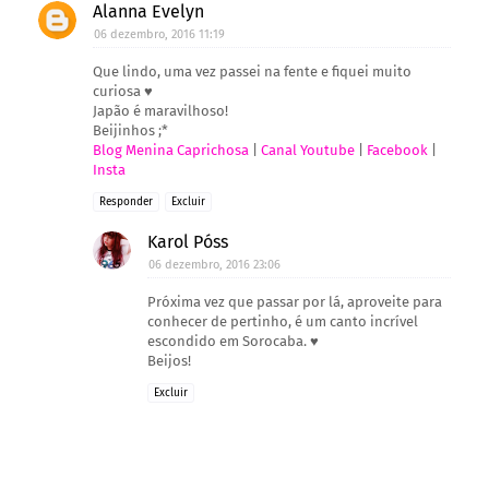
Alanna Evelyn
06 dezembro, 2016 11:19
Que lindo, uma vez passei na fente e fiquei muito
curiosa ♥
Japão é maravilhoso!
Beijinhos ;*
Blog Menina Caprichosa
|
Canal Youtube
|
Facebook
|
Insta
Responder
Excluir
Karol Póss
06 dezembro, 2016 23:06
Próxima vez que passar por lá, aproveite para
conhecer de pertinho, é um canto incrível
escondido em Sorocaba. ♥
Beijos!
Excluir