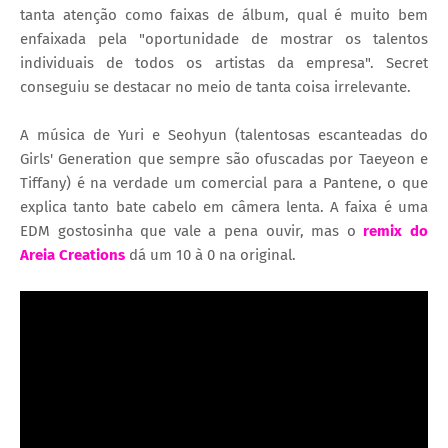
tanta atenção como faixas de álbum, qual é muito bem
enfaixada pela "oportunidade de mostrar os talentos
individuais de todos os artistas da empresa". Secret
conseguiu se destacar no meio de tanta coisa irrelevante.
A música de Yuri e Seohyun (talentosas escanteadas do
Girls' Generation que sempre são ofuscadas por Taeyeon e
Tiffany) é na verdade um comercial para a Pantene, o que
explica tanto bate cabelo em câmera lenta. A faixa é uma
EDM gostosinha que vale a pena ouvir, mas o
remix do
Areia Creations
dá um 10 à 0 na original.