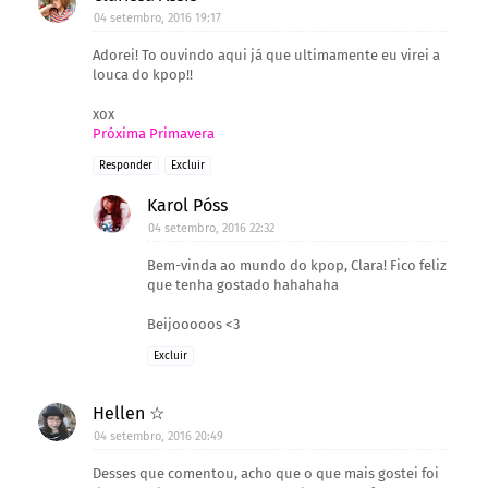
04 setembro, 2016 19:17
Adorei! To ouvindo aqui já que ultimamente eu virei a
louca do kpop!!
xox
Próxima Primavera
Responder
Excluir
Karol Póss
04 setembro, 2016 22:32
Bem-vinda ao mundo do kpop, Clara! Fico feliz
que tenha gostado hahahaha
Beijooooos <3
Excluir
Hellen ☆
04 setembro, 2016 20:49
Desses que comentou, acho que o que mais gostei foi