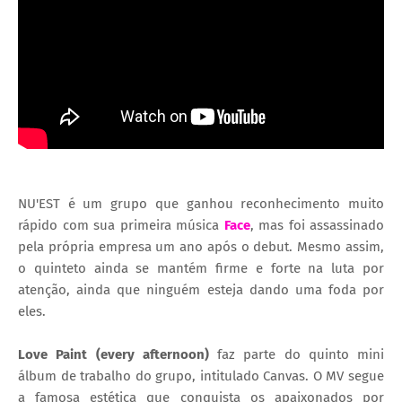
NU'EST é um grupo que ganhou reconhecimento muito
rápido com sua primeira música
Face
, mas foi assassinado
pela própria empresa um ano após o debut. Mesmo assim,
o quinteto ainda se mantém firme e forte na luta por
atenção, ainda que ninguém esteja dando uma foda por
eles.
Love Paint (every afternoon)
faz parte do quinto mini
álbum de trabalho do grupo, intitulado Canvas. O MV segue
a famosa estética que conquista os apaixonados por