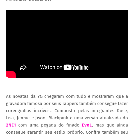
As novatas da YG chegaram com tudo e mostraram que a
gravadora famosa por seus rappers também consegue fazer
coreografias incríveis. Composto pelas integrantes Rosé,
Lisa, Jennie e Jisoo, Blackpink é uma versão atualizada do
2NE1
com uma pegada do finado
EvoL
, mas que ainda
consegue garantir seu estilo próprio. Confira também seu