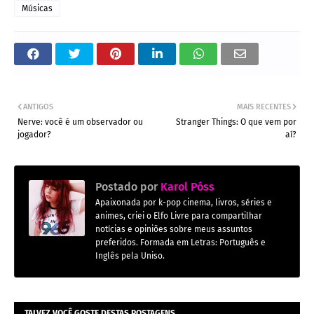
Músicas
ANTIGOS
MAIS RECENTES
Nerve: você é um observador ou
Stranger Things: O que vem por
jogador?
aí?
Postado por
Karol Póss
Apaixonada por k-pop cinema, livros, séries e
animes, criei o Elfo Livre para compartilhar
notícias e opiniões sobre meus assuntos
preferidos. Formada em Letras: Português e
Inglês pela Uniso.
TALVEZ VOCÊ GOSTE DESTAS POSTAGENS