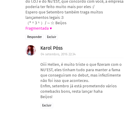
do I.O.I e do Nu'EST, que concordo com você, a empresa
poderia ter feito muito mais por eles :/
Espero que Setembro também traga muitos
lançamentos legais :3
（*＾3＾）/～☆ Beijos
Fragmentada ♥
Responder
Excluir
Karol Póss
04 setembro, 2016 22:34
Oiii Hellen, é muito triste o que fizeram com o
NU'EST, eles tinham tudo para manter a fama
que conseguiram no debut, mas infezlimente
não foi isso que aconteceu.
Enfim, setembro já está prometendo vários
comebacks bons, resta lançar haha
Beijos!
Excluir