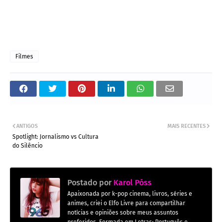
Filmes
ANTIGOS
MAIS RECENTES
Spotlight: Jornalismo vs Cultura
do Silêncio
Postado por
Karol Póss
Apaixonada por k-pop cinema, livros, séries e
animes, criei o Elfo Livre para compartilhar
notícias e opiniões sobre meus assuntos
preferidos. Formada em Letras: Português e