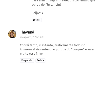
para assistir, veja sim e depois comenta o que
achou do filme, hein?
Beijos! ♥
Excluir
Thaynná
26 agosto, 2016 19:33
Chorei tanto, mas tanto, praticamente todo rio
Amazonas! Mas entendi o porque do "porque", e amei
muito esse filme!
Responder
Excluir