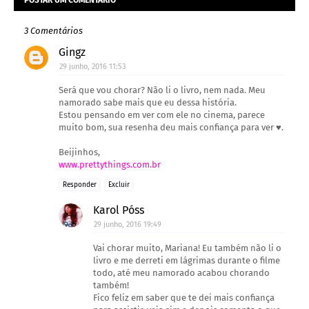
3 Comentários
Gingz
29 junho, 2016 11:53
Será que vou chorar? Não li o livro, nem nada. Meu
namorado sabe mais que eu dessa história.
Estou pensando em ver com ele no cinema, parece
muito bom, sua resenha deu mais confiança para ver ♥.
Beijinhos,
www.prettythings.com.br
Responder
Excluir
Karol Póss
29 junho, 2016 19:49
Vai chorar muito, Mariana! Eu também não li o
livro e me derreti em lágrimas durante o filme
todo, até meu namorado acabou chorando
também!
Fico feliz em saber que te dei mais confiança